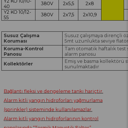
Y2 KO 10/10-
380V
2x5,5
2x8
40
Y2 KO 10/12-
380V
2x7,5
2x10,9
55
Susuz Çalışma
Susuz çalışmaya dirençli ö
Koruması
5mt uzunlukta seviye flatö
Koruma-Kontrol
Tam otomatik haftalık test si
Panosu
alarm panosu
Emiş ve basma kollektörü s
Kollektörler
sunulmaktadır
Bağlantı fleksi ve dengeleme tankı hariçtir.
Alarm kitli yangın hidroforları yağmurlama
(sprinkler) sisteminde kullanılamazlar.
Alarm kitli yangın hidroforlarının kontrol
panolarında “Termik Manyetik Şalter”