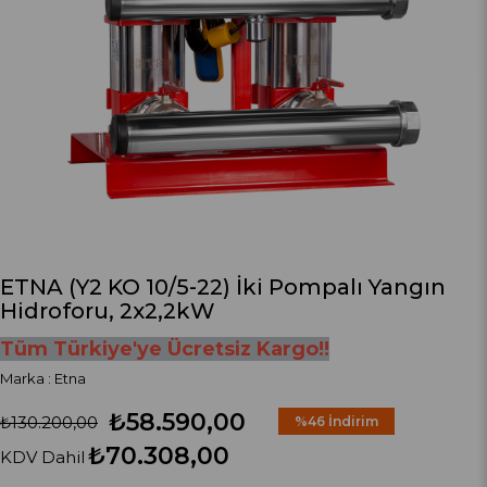
ETNA (Y2 KO 10/5-22) İki Pompalı Yangın
Hidroforu, 2x2,2kW
Tüm Türkiye'ye Ücretsiz Kargo!!
Marka
:
Etna
₺58.590,00
₺130.200,00
%
46
İndirim
₺70.308,00
KDV Dahil