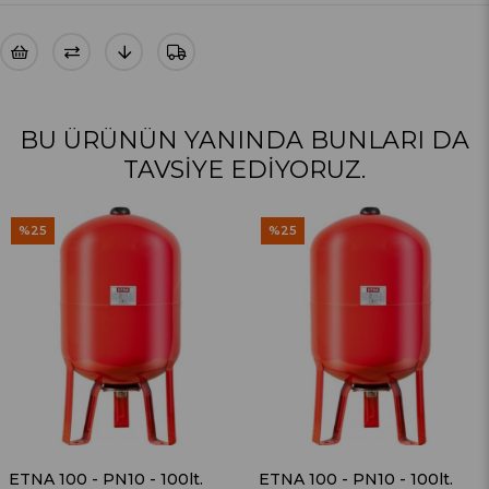
BU ÜRÜNÜN YANINDA BUNLARI DA
TAVSIYE EDIYORUZ.
%25
%25
ETNA 100 - PN10 - 100lt.
ETNA 100 - PN10 - 100lt.