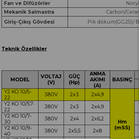
Fan ve Difüzörler
Nory
Mekanik Salmastra
Carbon/Cera
Giriş-Çıkış Gövdesi
Pik döküm(GG25)/ B
Teknik Özellikler
ANMA
VOLTAJ
GÜÇ
MODEL
AKIMI
BASINÇ
(V)
(Hp)
(A)
Y2 KO 10/5-
380V
2x3
2x4,9
22
Y2 KO 10/S7-
380V
2x3
2x4,9
22
Y2 KO 10/7-
380V
2x4
2x6,2
30
Hm
(mSS)
Y2 KO 10/9-
380V
2x5,5
2x8
40