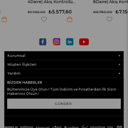
4Daire) Akış Kontrollü
8Daire) Akış Kontrollü
Hidrofor
Hidrofor
₺5.577,60
₺7.156,80
₺9.960,00
₺12.780,00
Kurumsal
Müşteri İlişkileri
Yardım
BIZDEN HABERLER
Bültenimize Üye Olun ! Tüm İndirim ve Fırsatlardan İlk Sizin
Haberiniz Olsun !
GÖNDER