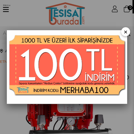
Menu
0
×
Anasayfa
Hidroforlar
ETNA (Y2 KO 10/5-22) İki Pompalı Yangın Hidroforu, 2x2,2kW