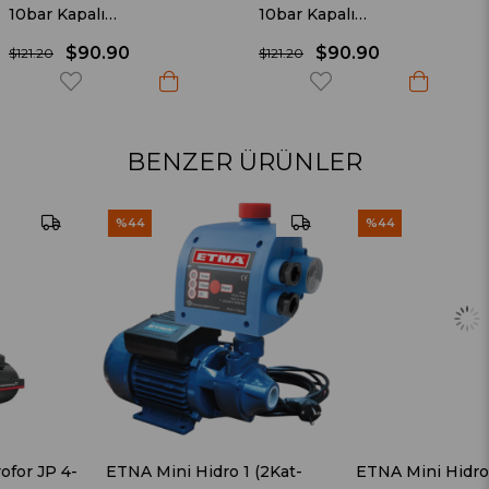
10bar Kapalı
10bar Kapalı
Genleşme&Hidrofor Tankı
Genleşme&Hidrofor Tankı
$90.90
$90.90
$121.20
$121.20
BENZER ÜRÜNLER
%44
%44
ETNA Mini Hidro 1 (2Kat-
ETNA Mini Hidro 2 (4Kat-