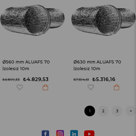
Ø560 mm ALUAFS 70
Ø630 mm ALUAFS 70
İzolesiz 10m
İzolesiz 10m
₺4.829,53
₺5.316,16
₺6.899,33
₺7.594,51
1
2
3
>