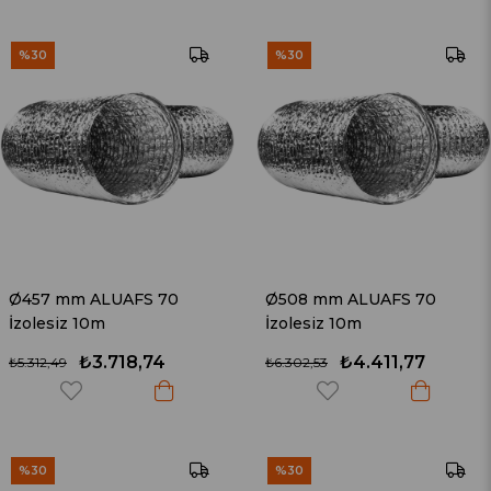
%30
%30
Ø457 mm ALUAFS 70
Ø508 mm ALUAFS 70
İzolesiz 10m
İzolesiz 10m
₺3.718,74
₺4.411,77
₺5.312,49
₺6.302,53
%30
%30