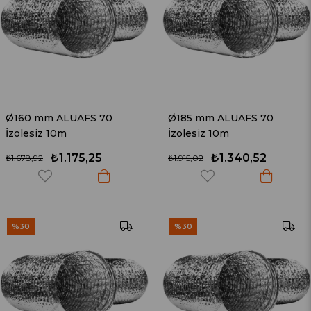
Ø160 mm ALUAFS 70
Ø185 mm ALUAFS 70
İzolesiz 10m
İzolesiz 10m
₺1.175,25
₺1.340,52
₺1.678,92
₺1.915,02
%30
%30