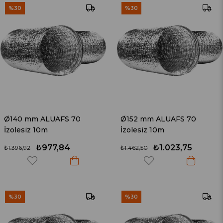
%30
%30
Ø140 mm ALUAFS 70
Ø152 mm ALUAFS 70
İzolesiz 10m
İzolesiz 10m
₺977,84
₺1.023,75
₺1.396,92
₺1.462,50
%30
%30