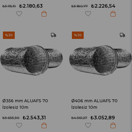
₺2.180,63
₺2.226,54
₺3.115,19
₺3.180,77
%30
%30
Ø356 mm ALUAFS 70
Ø406 mm ALUAFS 70
İzolesiz 10m
İzolesiz 10m
₺2.543,31
₺3.052,89
₺3.633,30
₺4.361,27