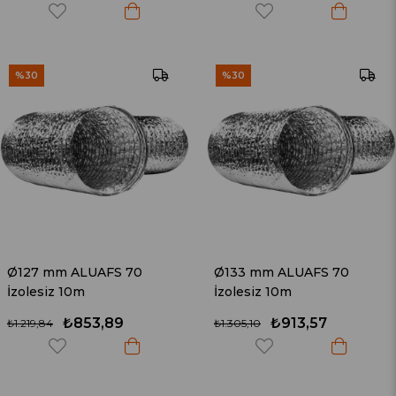
%30
%30
Ø127 mm ALUAFS 70
Ø133 mm ALUAFS 70
İzolesiz 10m
İzolesiz 10m
₺853,89
₺913,57
₺1.219,84
₺1.305,10