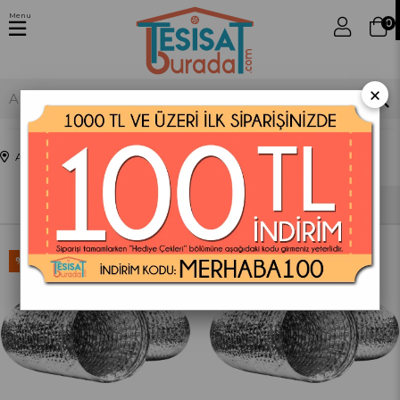
Menu
0
×
Anasayfa
Fleks Kanallar
İzolesiz Flexible Hava Kanalları
Sıralama
Filtreleme
%30
%30