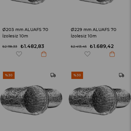
Ø203 mm ALUAFS 70
Ø229 mm ALUAFS 70
İzolesiz 10m
İzolesiz 10m
₺1.482,83
₺1.689,42
₺2.118,33
₺2.413,45
%30
%30