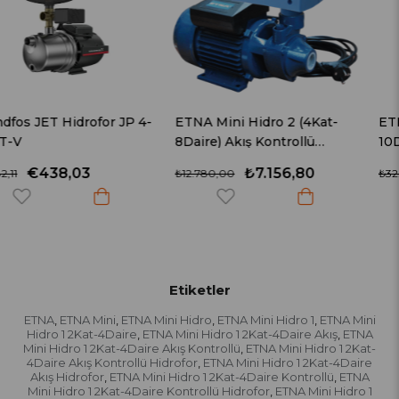
 4-
ETNA Mini Hidro 2 (4Kat-
ETNA JET 150-50WS (5K
8Daire) Akış Kontrollü
10Daire) - 50lt. Tanklı
Hidrofor
Kendinden Emişli Jet
₺7.156,80
₺16.848,0
₺12.780,00
₺32.400,00
Hidrofor
Etiketler
ETNA
ETNA Mini
ETNA Mini Hidro
ETNA Mini Hidro 1
ETNA Mini
,
,
,
,
Hidro 1 2Kat-4Daire
ETNA Mini Hidro 1 2Kat-4Daire Akış
ETNA
,
,
Mini Hidro 1 2Kat-4Daire Akış Kontrollü
ETNA Mini Hidro 1 2Kat-
,
4Daire Akış Kontrollü Hidrofor
ETNA Mini Hidro 1 2Kat-4Daire
,
Akış Hidrofor
ETNA Mini Hidro 1 2Kat-4Daire Kontrollü
ETNA
,
,
Mini Hidro 1 2Kat-4Daire Kontrollü Hidrofor
ETNA Mini Hidro 1
,