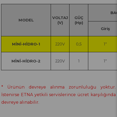
BA
VOLTAJ
GÜÇ
MODEL
(V)
(Hp)
Giriş
MİNİ-HİDRO-1
220V
0,5
1”
MİNİ-HİDRO-2
220V
1
1”
* Ürünün devreye alınma zorunluluğu yoktur.
İstenirse ETNA yetkili servislerince ücret karşılığında
devreye alınabilir.