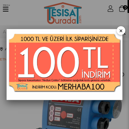
Menu
0
×
Anasayfa
Hidroforlar
ETNA Mini Hidro 1 (2Kat-4Daire) Akış Kontrollü Hidrofor