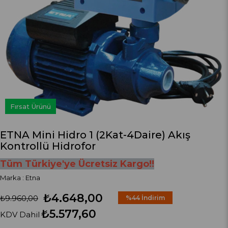
Fırsat Ürünü
ETNA Mini Hidro 1 (2Kat-4Daire) Akış
Kontrollü Hidrofor
Tüm Türkiye'ye Ücretsiz Kargo!!
Marka
:
Etna
₺4.648,00
₺9.960,00
%
44
İndirim
₺5.577,60
KDV Dahil