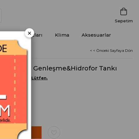
Sepetim
×
m Alma Cihazları
Klima
Aksesuarlar
< < Önceki Sayfaya Dön
16bar Kapalı Genleşme&Hidrofor Tankı
ç Kargo Sorun Lütfen.