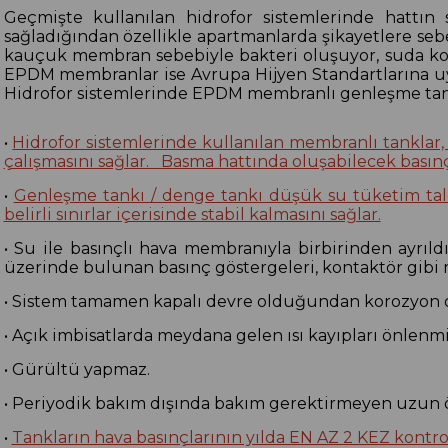
Geçmişte kullanılan hidrofor sistemlerinde hattın
sağladığından özellikle apartmanlarda şikayetlere sebe
kauçuk membran sebebiyle bakteri oluşuyor, suda koku
EPDM membranlar ise Avrupa Hijyen Standartlarına uy
Hidrofor sistemlerinde EPDM membranlı genleşme tankı
•
Hidrofor sistemlerinde kullanılan membranlı tanklar, m
çalışmasını sağlar. Basma hattında oluşabilecek basınç
•
Genleşme tankı / denge tankı düşük su tüketim talep
belirli sınırlar içerisinde stabil kalmasını sağlar.
• Su ile basınçlı hava membranıyla birbirinden ayrıl
üzerinde bulunan basınç göstergeleri, kontaktör gibi
• Sistem tamamen kapalı devre olduğundan korozyon o
• Açık imbisatlarda meydana gelen ısı kayıpları önlenmi
• Gürültü yapmaz.
• Periyodik bakım dışında bakım gerektirmeyen uzun ö
•
Tankların hava basınçlarının yılda EN AZ 2 KEZ kontrol 