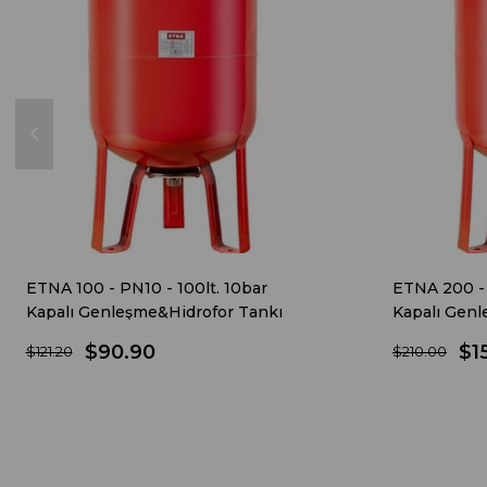
ETNA 100 - PN10 - 100lt. 10bar
ETNA 200 - 
Kapalı Genleşme&Hidrofor Tankı
Kapalı Genl
$90.90
$1
$121.20
$210.00