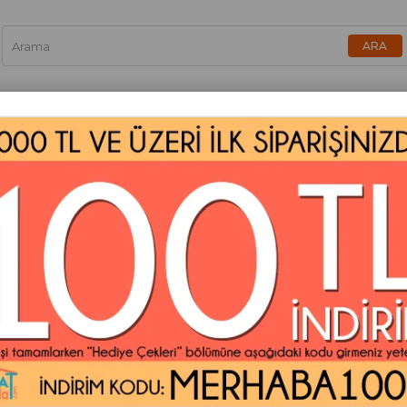
Fanlar
Fleks Kanallar
Hava Perdeleri
Ne
 - 100lt. 16bar Kapalı Genleşme&Hidrofor Tankı
ETNA 100 - PN16 - 100lt. 
Kargo Bedeli Hariçtir,
İstanbul Hari
Marka
:
Wates
$95.25
$152.40
%
25
İndirim
₺5.441,65
KDV Dahil