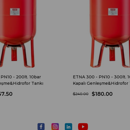
PN10 - 200lt. 10bar
ETNA 300 - PN10 - 300lt. 
eşme&Hidrofor Tankı
Kapalı Genleşme&Hidrofor 
57.50
$180.00
$240.00