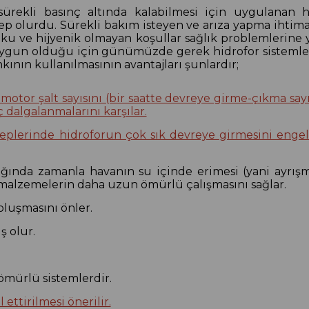
 sürekli basınç altında kalabilmesi için uygulanan 
p olurdu. Sürekli bakım isteyen ve arıza yapma ihtimal
 ve hijyenik olmayan koşullar sağlık problemlerine yol
gun olduğu için günümüzde gerek hidrofor sistemleri
nın kullanılmasının avantajları şunlardır;
otor şalt sayısını (bir saatte devreye girme-çıkma sayıs
 dalgalanmalarını karşılar.
lerinde hidroforun çok sık devreye girmesini engelle
dığında zamanla havanın su içinde erimesi (yani ayrı
 malzemelerin daha uzun ömürlü çalışmasını sağlar.
luşmasını önler.
ş olur.
mürlü sistemlerdir.
ettirilmesi önerilir.