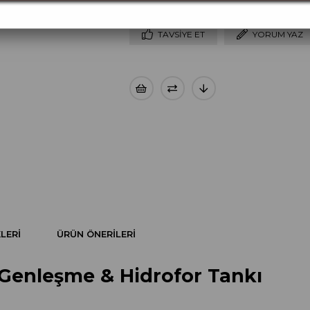
TAVSIYE ET
YORUM YAZ
LERI
ÜRÜN ÖNERILERI
ı Genleşme & Hidrofor Tankı