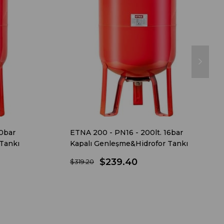
10bar
ETNA 200 - PN16 - 200lt. 16bar
Tankı
Kapalı Genleşme&Hidrofor Tankı
$239.40
$319.20