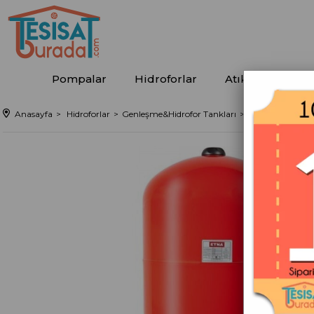
Pompalar
Hidroforlar
Atıksu Tahliye
Anasayfa
Hidroforlar
Genleşme&Hidrofor Tankları
ETNA 100 - PN16