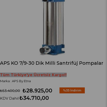
APS KO 7/9-30 Dik Milli Santrifüj Pompalar
Tüm Türkiye'ye Ücretsiz Kargo!!
Marka
:
APS By Etna
₺28.925,00
₺53.400,00
%
35
İndirim
₺34.710,00
KDV Dahil