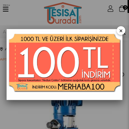
Menu
0
×
Anasayfa
Pompalar
Dik Milli Santrifüj Pompalar
APS KO 7/9-30 Dik Milli Santrifüj Pompalar