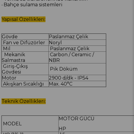
Bahçe sulama sistemleri
•
Yapısal Özellikleri:
Gövde
Paslanmaz Çelik
Fan ve Difüzörler
Noryl
Mil
Paslanmaz Çelik
Mekanik
Carbon / Ceramic /
Salmastra
NBR
Giriş-Çıkış
Pik Döküm
Gövdesi
Motor
2900 d/dk - IP54
Akışkan Sıcaklığı
Max. 40°C
Teknik Özellikleri:
MOTOR GÜCÜ
MODEL
HP