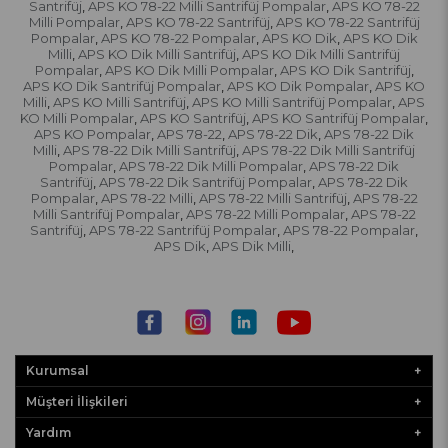
Santrifüj
APS KO 78-22 Milli Santrifüj Pompalar
APS KO 78-22
,
,
Milli Pompalar
APS KO 78-22 Santrifüj
APS KO 78-22 Santrifüj
,
,
Pompalar
APS KO 78-22 Pompalar
APS KO Dik
APS KO Dik
,
,
,
Milli
APS KO Dik Milli Santrifüj
APS KO Dik Milli Santrifüj
,
,
Pompalar
APS KO Dik Milli Pompalar
APS KO Dik Santrifüj
,
,
,
APS KO Dik Santrifüj Pompalar
APS KO Dik Pompalar
APS KO
,
,
Milli
APS KO Milli Santrifüj
APS KO Milli Santrifüj Pompalar
APS
,
,
,
KO Milli Pompalar
APS KO Santrifüj
APS KO Santrifüj Pompalar
,
,
,
APS KO Pompalar
APS 78-22
APS 78-22 Dik
APS 78-22 Dik
,
,
,
Milli
APS 78-22 Dik Milli Santrifüj
APS 78-22 Dik Milli Santrifüj
,
,
Pompalar
APS 78-22 Dik Milli Pompalar
APS 78-22 Dik
,
,
Santrifüj
APS 78-22 Dik Santrifüj Pompalar
APS 78-22 Dik
,
,
Pompalar
APS 78-22 Milli
APS 78-22 Milli Santrifüj
APS 78-22
,
,
,
Milli Santrifüj Pompalar
APS 78-22 Milli Pompalar
APS 78-22
,
,
Santrifüj
APS 78-22 Santrifüj Pompalar
APS 78-22 Pompalar
,
,
,
APS Dik
APS Dik Milli
,
,
Kurumsal
Müşteri İlişkileri
Yardım