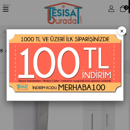
Menu
0
×
Anasayfa
Nem Alma Cihazları
Sıralama
Filtreleme