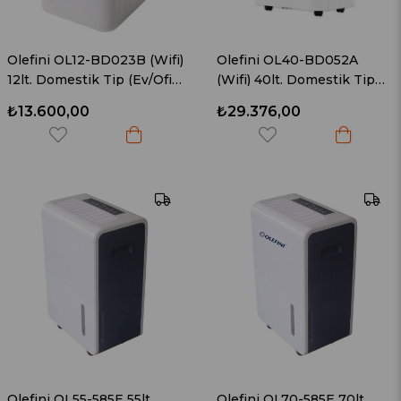
Olefini OL12-BD023B (Wifi)
Olefini OL40-BD052A
12lt. Domestik Tip (Ev/Ofis
(Wifi) 40lt. Domestik Tip
Tipi) Nem Alma Cihazı
(Ev/Ofis Tipi) Nem Alma
₺13.600,00
₺29.376,00
Cihazı
Olefini OL55-585E 55lt.
Olefini OL70-585E 70lt.