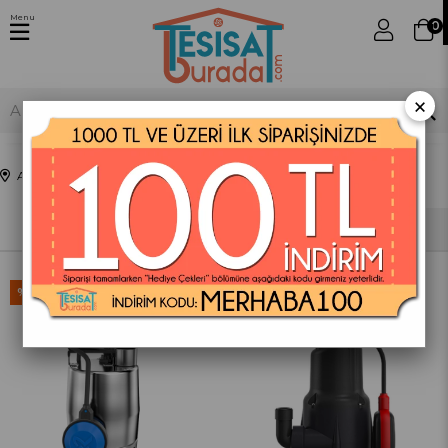
Menu
0
×
Anasayfa
Pompalar
Dalgıç Pompalar
Sıralama
Filtreleme
%60
%60