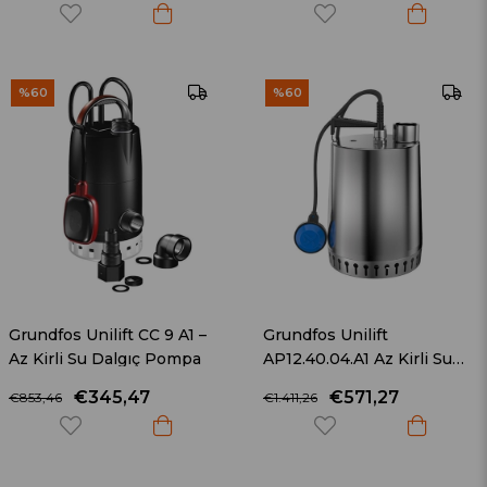
%60
%60
Grundfos Unilift CC 9 A1 –
Grundfos Unilift
Az Kirli Su Dalgıç Pompa
AP12.40.04.A1 Az Kirli Su
Dalgıç Pompa
€345,47
€571,27
€853,46
€1.411,26