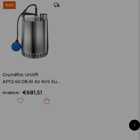
%60
Grundfos Unilift
AP12.40.08.A1 Az Kirli Su
Dalgıç Pompa
€681,51
€1.683,61
1