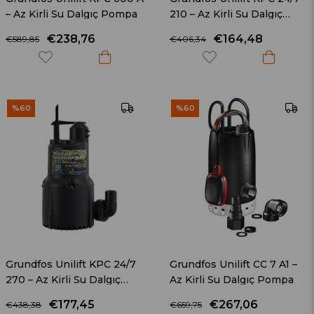
– Az Kirli Su Dalgıç Pompa
210 – Az Kirli Su Dalgıç
Pompa
€238,76
€164,48
€589,85
€406,34
%60
%60
Grundfos Unilift KPC 24/7
Grundfos Unilift CC 7 A1 –
270 – Az Kirli Su Dalgıç
Az Kirli Su Dalgıç Pompa
Pompa
€177,45
€267,06
€438,38
€659,75